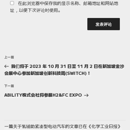
在此浏览器中保存我的显示名称、邮箱地址和网站地
址，以便下次评论时使用。
文
上
上一篇
章
一
我们将于 2023 年 10 月 31 日至 11 月 2 日在新加坡金沙
导
篇
会展中心参加新加坡创新科技周(SWITCH)！
航
文
章
下
下一篇
一
ABILITY株式会社将参展H2&FC EXPO
篇
文
章
一篇关于氢辅助紧凑型电动汽车的文章已在《化学工业日报》