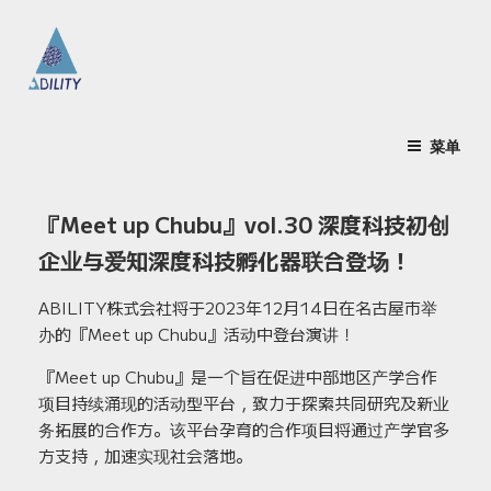
跳
至
内
容
推出氢能和电动汽车的 ABILITY LTD.！
-旨在促进氢能的使用和普及电动汽车-
菜单
『Meet up Chubu』vol.30 深度科技初创
企业与爱知深度科技孵化器联合登场！
ABILITY株式会社将于2023年12月14日在名古屋市举
办的『Meet up Chubu』活动中登台演讲！
『Meet up Chubu』是一个旨在促进中部地区产学合作
项目持续涌现的活动型平台，致力于探索共同研究及新业
务拓展的合作方。该平台孕育的合作项目将通过产学官多
方支持，加速实现社会落地。