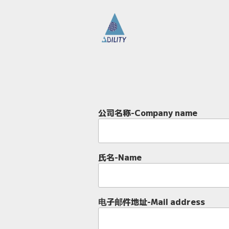
跳
至
内
容
推出氢能和电动汽车的
-旨在促进氢能的使用和普及电动汽车
公司名称-Company name
氏名-Name
电子邮件地址-Mail address