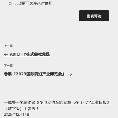
址，以便下次评论时使用。
文
上
上一篇
章
一
ABILITY株式会社発足
导
篇
航
文
下
下一篇
章
一
参展「2023国际前沿产业博览会」
篇
文
章
一篇关于氢辅助紧凑型电动汽车的文章已在《化学工业日报》
（数字版）上发表！
2025年12月17日